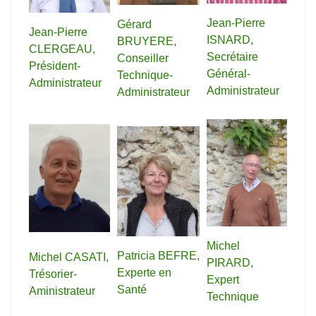
Jean-Pierre
Gérard
Jean-Pierre
ISNARD,
BRUYERE,
CLERGEAU,
Secrétaire
Conseiller
Président-
Général-
Technique-
Administrateur
Administrateur
Administrateur
Michel
Patricia BEFRE,
Michel CASATI,
PIRARD,
Experte en
Trésorier-
Expert
Santé
Aministrateur
Technique