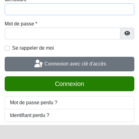
Mot de passe
*
Affic
Se rappeler de moi
Connexion avec clé d'accès
Connexion
Mot de passe perdu ?
Identifiant perdu ?