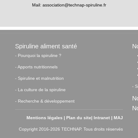
Mail:
association@technap-spiruline.fr
Spiruline aliment santé
No
-
Pourquoi la spiruline ?
-
Apports nutritionnels
-
Spiruline et malnutrition
-
S
-
La culture de la spiruline
No
-
Recherche & développement
N
Mentions légales
|
Plan du site
|
Intranet
|
MAJ
Copyright 2016-2026 TECHNAP. Tous droits réservés