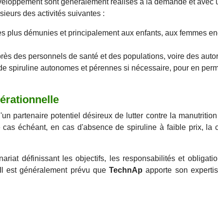
loppement sont généralement réalisés à la demande et avec u
sieurs des activités suivantes :
 les plus démunies et principalement aux enfants, aux femmes e
près des personnels de santé et des populations, voire des autori
e spiruline autonomes et pérennes si nécessaire, pour en permet
érationnelle
n partenaire potentiel désireux de lutter contre la manutritio
 cas échéant, en cas d'absence de spiruline à faible prix, la 
ariat définissant les objectifs, les responsabilités et obligat
. Il est généralement prévu que
TechnAp
apporte son experti