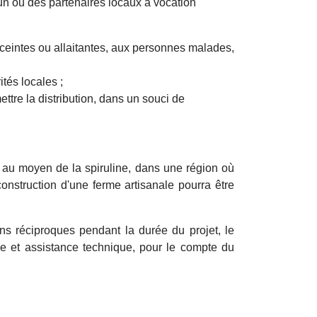
n ou des partenaires locaux à vocation
nceintes ou allaitantes, aux personnes malades,
tés locales ;
tre la distribution, dans un souci de
n au moyen de la spiruline, dans une région où
construction d'une ferme artisanale pourra être
ions réciproques pendant la durée du projet, le
se et assistance technique, pour le compte du